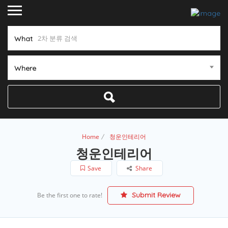
What
Where
Home
청운인테리어
청운인테리어
Save
Share
Submit Review
Be the first one to rate!