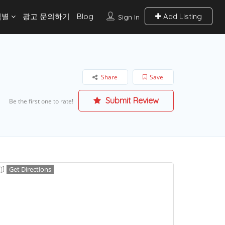
역별
광고 문의하기
Blog
Add Listing
Sign In
Share
Save
Submit Review
Be the first one to rate!
Get Directions