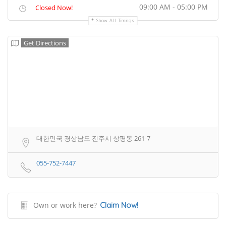
09:00 AM - 05:00 PM
Closed Now!
Show All Timings
Get Directions
대한민국 경상남도 진주시 상평동 261-7
055-752-7447
Own or work here?
Claim Now!