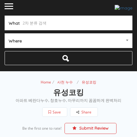
What
Where
Home
사천 누수
유성코킹
유성코킹
아파트 베란다누수, 창호누수, 마무리까지 꼼꼼하게 완벽처리
Save
Share
Submit Review
Be the first one to rate!