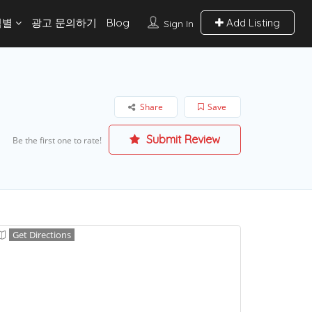
역별
광고 문의하기
Blog
Add Listing
Sign In
Share
Save
Submit Review
Be the first one to rate!
Get Directions