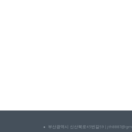
부산광역시 신산북로43번길59 | jth8887@g