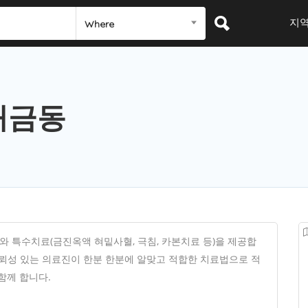
지
Where
개금동
 특수치료(금진옥액 혀밑사혈, 극침, 카본치료 등)을 제공합
 신뢰성 있는 의료진이 한분 한분에 알맞고 적합한 치료법으로 적
함께 합니다.