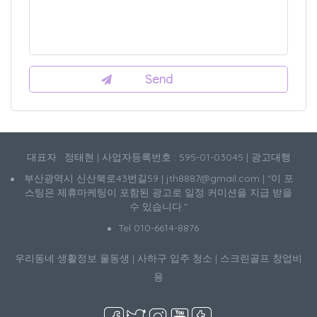
대표자 : 정태현 | 사업자등록번호 : 595-01-03045 | 광고대행
부산광역시 신산북로43번길59 | jth8887@gmail.com | "이 포
스팅은 제휴마케팅이 포함된 광고로 일정 커미션을 지급 받을
수 있습니다."
Tel 010-6614-8876
우리동네 생활정보
울동생
|
사하구 입주 청소
|
스크린골프 창업비
용