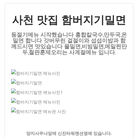
사천 맛집 함버지기밀면
동절기메뉴 시작했습니다 홍합칼국수,만두국,온
밀면 합니다 갓버무린 겉절이와 섭섭이밥과 함
께드시면 맛있습니다 물밀면,비빔밀면,메밀찐만
두,철판훈제오리는 사계절메뉴 입니다.
양지사우나앞에 신진타워맨션옆에 있습니다.