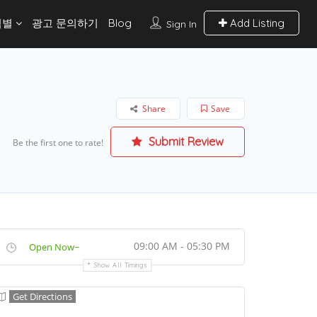
역별
광고 문의하기
Blog
Add Listing
Sign In
Share
Save
Submit Review
Be the first one to rate!
09:00 AM - 05:30 PM
Open Now~
Show All Timings
Get Directions