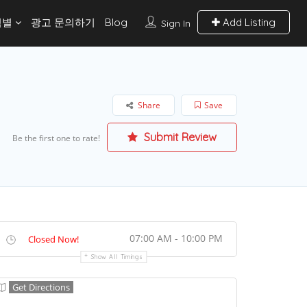
역별
광고 문의하기
Blog
Add Listing
Sign In
Share
Save
Submit Review
Be the first one to rate!
07:00 AM - 10:00 PM
Closed Now!
Show All Timings
Get Directions