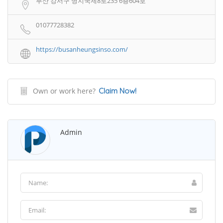
부산 강서구 명지국제8로235 6층604호
01077728382
https://busanheungsinso.com/
Own or work here?
Claim Now!
Admin