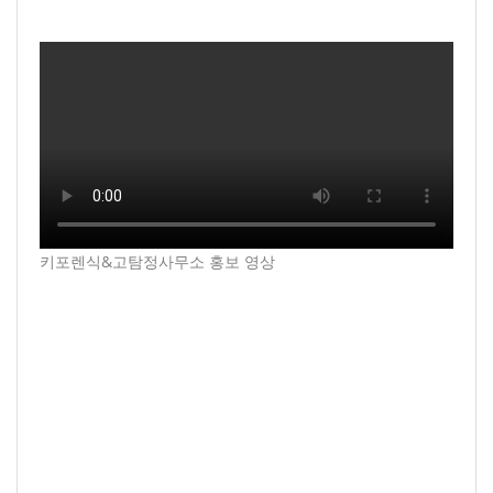
키포렌식&고탐정사무소 홍보 영상