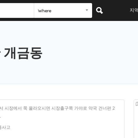
지
Where
 개금동
서 시장에서 쭉 올라오시면 시장출구쪽 가야로 약국 건너편 2
.
통사고