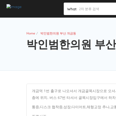
What
Home
박인범한의원 부산 개금동
박인범한의원 부산
개금역 1번 출구로 나오셔서 개금골목시장으로 오셔
층에 위치. 버스 67번 타셔서 골목시장입구에서 하차
통증,디스크 협착증,성장,다이어트,체형교정 추나,교