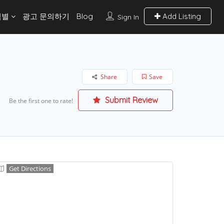
역별
광고 문의하기
Blog
Add Listing
Sign In
Share
Save
Submit Review
Be the first one to rate!
Get Directions