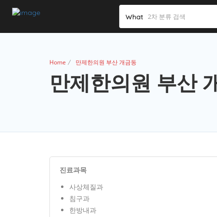
What
Home
만제한의원 부산 개금동
만제한의원 부산 
진료과목
사상체질과
침구과
한방내과