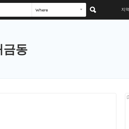
지
Where
개금동