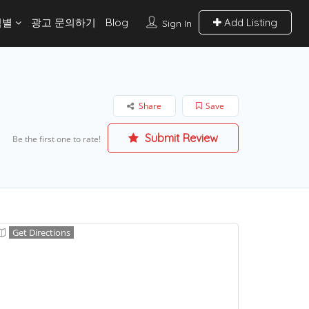
역별
광고 문의하기
Blog
Add Listing
Sign In
Share
Save
Submit Review
Be the first one to rate!
Get Directions