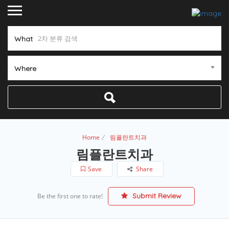
What
Where
Home
림플란트치과
림플란트치과
Save
Share
Submit Review
Be the first one to rate!