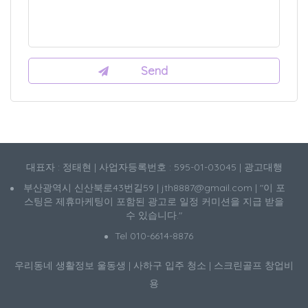
대표자 : 정태현 | 사업자등록번호 : 595-01-03045 | 광고대행
부산광역시 신산북로43번길59 | jth8887@gmail.com | "이 포
스팅은 제휴마케팅이 포함된 광고로 일정 커미션을 지급 받을
수 있습니다."
Tel 010-6614-8876
우리동네 생활정보
울동생
|
사하구 입주 청소
|
스크린골프 창업비
용