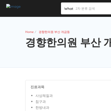
What
Home
경향한의원 부산 개금동
경향한의원 부산 
진료과목
사상체질과
침구과
한방내과