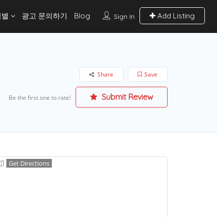
역별
광고 문의하기
Blog
Add Listing
Sign In
Share
Save
Submit Review
Be the first one to rate!
Get Directions