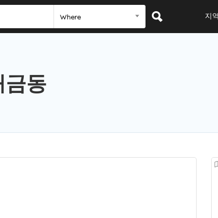
지
Where
개금동