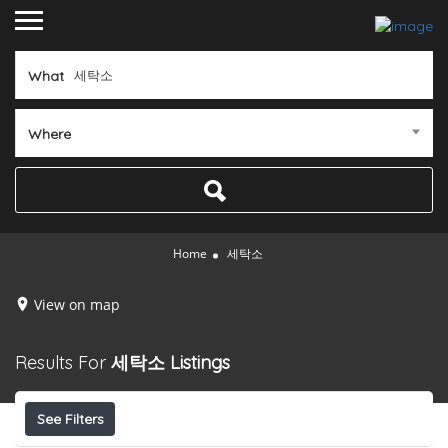
What
Where
Home
세탁소
View on map
Results For
세탁소
Listings
See Filters