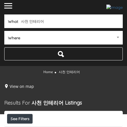
What
Where
Home
사천 인테리어
View on map
Results For
사천 인테리어
Listings
See Filters