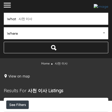
What
Where
Home
사천 이사
View on map
Results For
사천 이사
Listings
See Filters