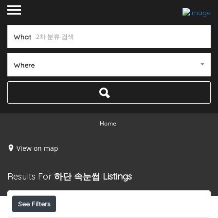
What
Where
Home
View on map
Results For
하단 속눈썹
Listings
See Filters