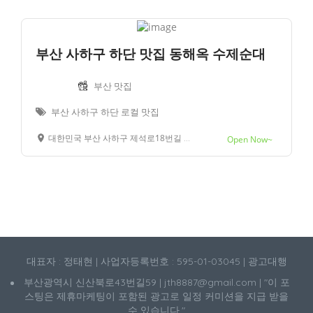
부산 사하구 하단 맛집 동해옥 수제순대
부산 맛집
부산 사하구 하단 로컬 맛집
대한민국 부산 사하구 제석로18번길 78
Open Now~
대표자 : 정태현 | 사업자등록번호 : 595-01-03045 | 광고대행
부산광역시 신산북로43번길59 | jth8887@gmail.com | "이 포
스팅은 제휴마케팅이 포함된 광고로 일정 커미션을 지급 받을
수 있습니다."