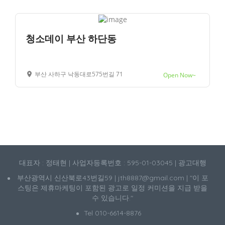
청소데이 부산 하단동
부산 사하구 낙동대로575번길 71
Open Now~
대표자 : 정태현 | 사업자등록번호 : 595-01-03045 | 광고대행
부산광역시 신산북로43번길59 | jth8887@gmail.com | "이 포
스팅은 제휴마케팅이 포함된 광고로 일정 커미션을 지급 받을
수 있습니다."
Tel 010-6614-8876