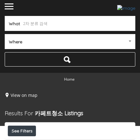
What
Where
Home
View on map
Results For
카페트청소
Listings
See Filters