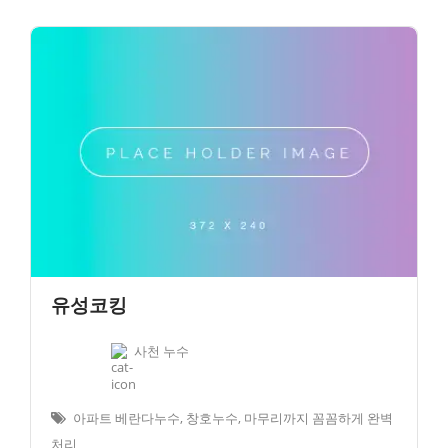
유성코킹
사천 누수
아파트 베란다누수, 창호누수, 마무리까지 꼼꼼하게 완벽
처리