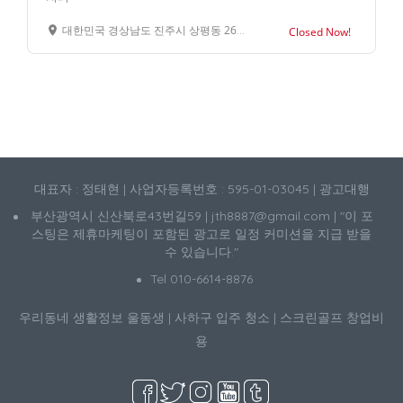
대한민국 경상남도 진주시 상평동 261-7
Closed Now!
대표자 : 정태현 | 사업자등록번호 : 595-01-03045 | 광고대행
부산광역시 신산북로43번길59 | jth8887@gmail.com | "이 포
스팅은 제휴마케팅이 포함된 광고로 일정 커미션을 지급 받을
수 있습니다."
Tel 010-6614-8876
우리동네 생활정보
울동생
|
사하구 입주 청소
|
스크린골프 창업비
용