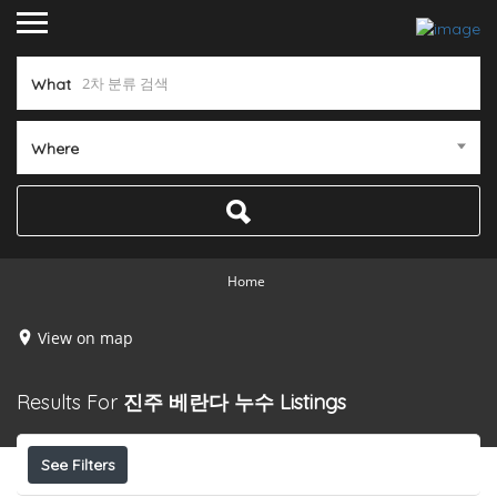
What
Where
Home
View on map
Results For
진주 베란다 누수
Listings
See Filters