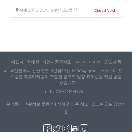
대한민국 경상남도 진주시 상평동 261-7
Closed Now!
대표자 : 정태현 | 사업자등록번호 : 595-01-03045 | 광고대행
부산광역시 신산북로43번길59 | jth8887@gmail.com | "이 포
스팅은 제휴마케팅이 포함된 광고로 일정 커미션을 지급 받을
수 있습니다."
Tel 010-6614-8876
우리동네 생활정보
울동생
|
사하구 입주 청소
|
스크린골프 창업비
용