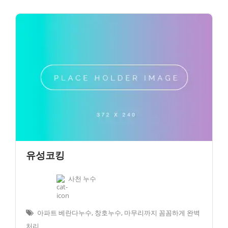
유성코킹
사천 누수
아파트 베란다누수, 창호누수, 마무리까지 꼼꼼하게 완벽
처리