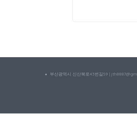
부산광역시 신산북로43번길59 | jth8887@g