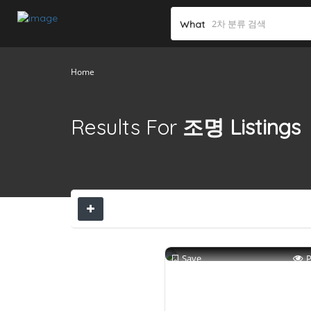
What
Home
Results For
조명
Listings
Save