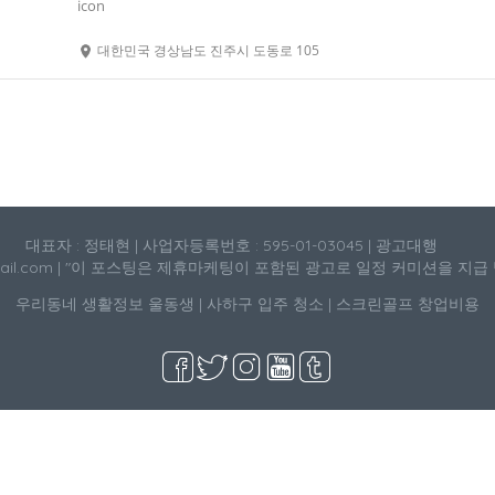
대한민국 경상남도 진주시 도동로 105
대표자 : 정태현 | 사업자등록번호 : 595-01-03045 | 광고대행
mail.com | "이 포스팅은 제휴마케팅이 포함된 광고로 일정 커미션을 지급
우리동네 생활정보
울동생
|
사하구 입주 청소
|
스크린골프 창업비용