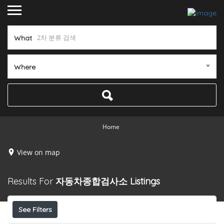
What
Where
Home
View on map
Results For
자동차종합검사소
Listings
See Filters