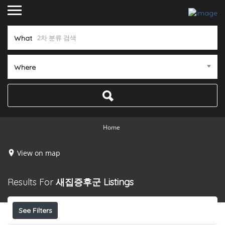
What
Where
Home
View on map
Results For
새집증후군
Listings
See Filters