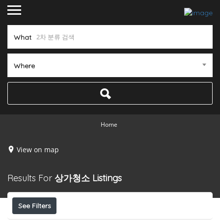
What
Where
Home
View on map
Results For
상가청소
Listings
See Filters