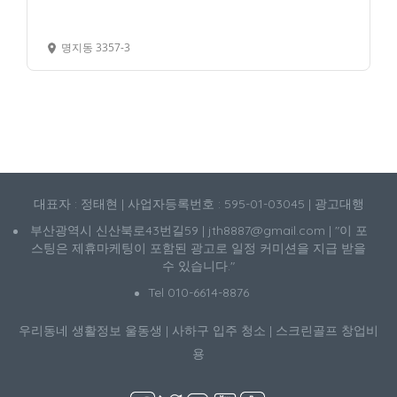
명지동 3357-3
대표자 : 정태현 | 사업자등록번호 : 595-01-03045 | 광고대행
부산광역시 신산북로43번길59 | jth8887@gmail.com | "이 포
스팅은 제휴마케팅이 포함된 광고로 일정 커미션을 지급 받을
수 있습니다."
Tel 010-6614-8876
우리동네 생활정보
울동생
|
사하구 입주 청소
|
스크린골프 창업비
용