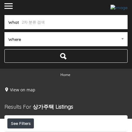
What
Where
Home
View on map
Results For
상가주택
Listings
See Filters