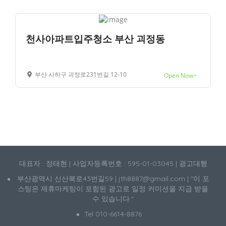
천사아파트입주청소 부산 괴정동
부산 사하구 괴정로231번길 12-10
Open Now~
대표자 : 정태현 | 사업자등록번호 : 595-01-03045 | 광고대행
부산광역시 신산북로43번길59 | jth8887@gmail.com | "이 포
스팅은 제휴마케팅이 포함된 광고로 일정 커미션을 지급 받을
수 있습니다."
Tel 010-6614-8876