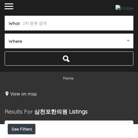
What
Where
Home
View on map
Results For
삼천포한의원
Listings
See Filters