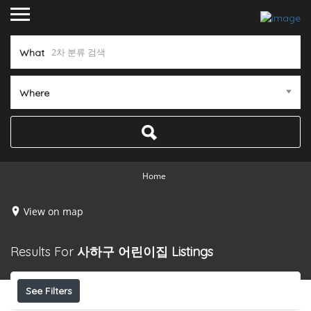
What
Where
Home
View on map
Results For
사하구 어린이집
Listings
See Filters