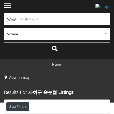
What
Where
Home
View on map
Results For
사하구 속눈썹
Listings
See Filters