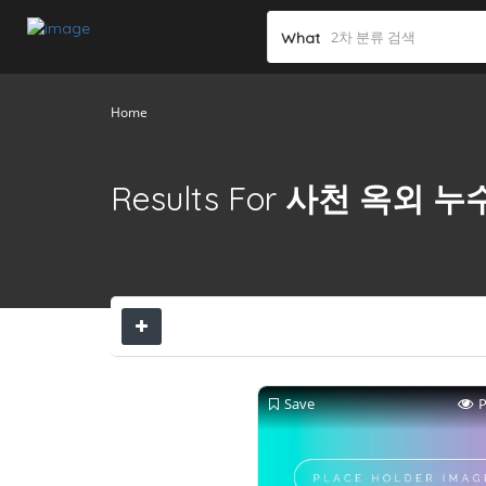
What
Home
Results For
사천 옥외 누
Save