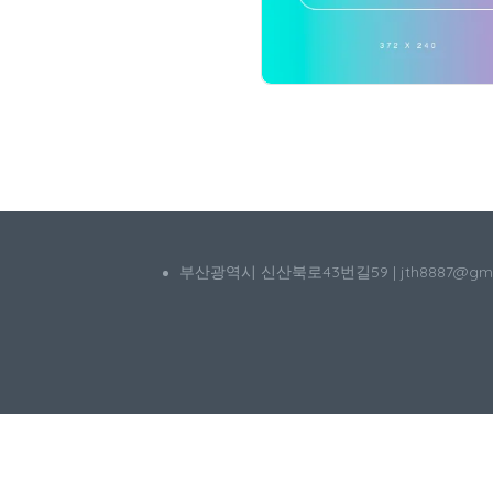
부산광역시 신산북로43번길59 | jth8887@g