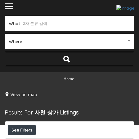
What
Where
Home
View on map
Results For
사천 상가
Listings
See Filters