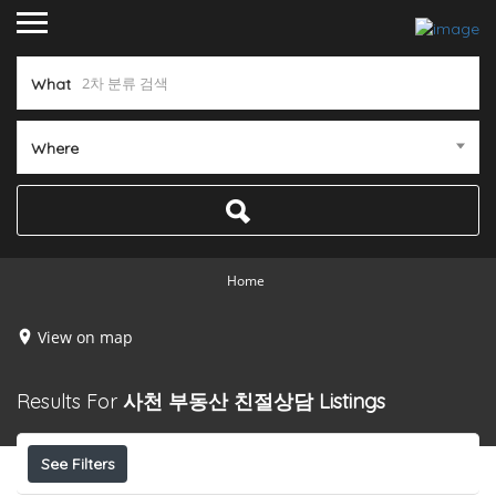
What
Where
Home
View on map
Results For
사천 부동산 친절상담
Listings
See Filters