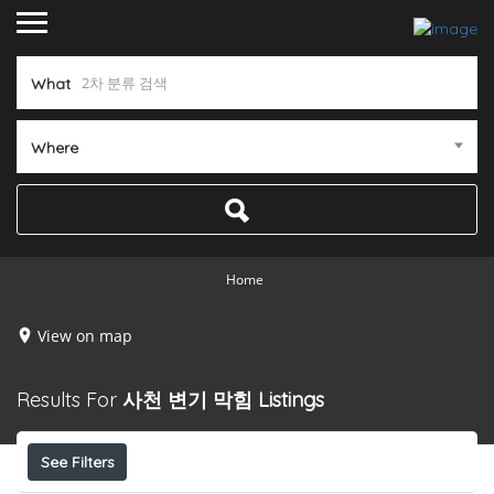
What
Where
Home
View on map
Results For
사천 변기 막힘
Listings
See Filters