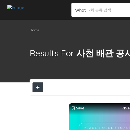
What
Home
Results For
사천 배관 공
Save