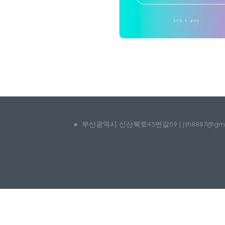
부산광역시 신산북로43번길59 | jth8887@g