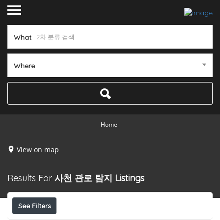
What
Where
Home
View on map
Results For
사천 관로 탐지
Listings
See Filters