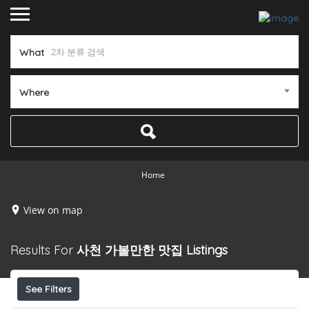
What
Where
Home
View on map
Results For
사천 가볼만한 맛집
Listings
See Filters