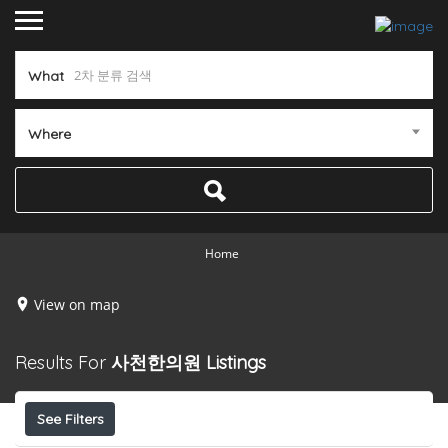
What
Where
Home
View on map
Results For
사천한의원
Listings
See Filters