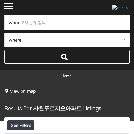
What
Where
Home
View on map
Results For
사천푸르지오아파트
Listings
See Filters