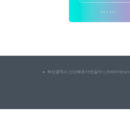
부산광역시 신산북로43번길59 | jth8887@g