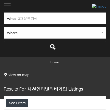
What
Where
Home
View on map
Results For
사천인터넷티비가입
Listings
See Filters