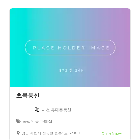
초목통신
사천 휴대폰통신
공식인증 판매점
경남 사천시 정동면 반룡1로 52 KCC스위첸 상가동 1층 115호
Open Now~