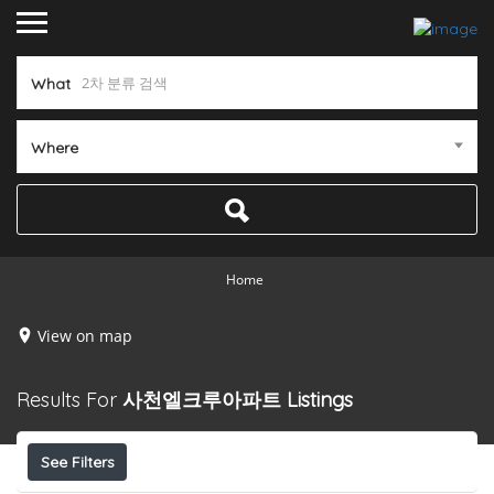
What
Where
Home
View on map
Results For
사천엘크루아파트
Listings
See Filters