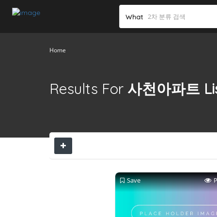
What
Home
Results For
사천아파트
Li
Save