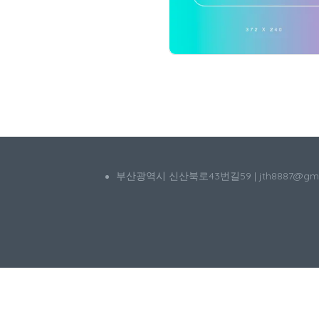
부산광역시 신산북로43번길59 | jth8887@g