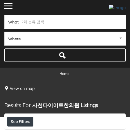
What
Where
Home
View on map
Results For
사천다이어트한의원
Listings
See Filters