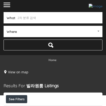
What
Where
Home
View on map
Results For
빌라원룸
Listings
See Filters