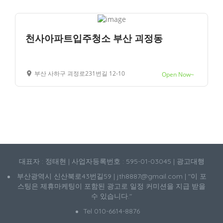
천사아파트입주청소 부산 괴정동
부산 사하구 괴정로231번길 12-10
Open Now~
대표자 : 정태현 | 사업자등록번호 : 595-01-03045 | 광고대행
부산광역시 신산북로43번길59 | jth8887@gmail.com | "이 포
스팅은 제휴마케팅이 포함된 광고로 일정 커미션을 지급 받을
수 있습니다."
Tel 010-6614-8876