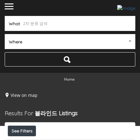
What
Where
Home
View on map
Results For
블라인드
Listings
See Filters