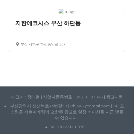
지한에코시스 부산 하단동
부산 사하구 하신중앙로 337
대표자 : 정태현 | 사업자등록번호 : 595-01-03045 | 광고대행
부산광역시 신산북로43번길59 | jth8887@gmail.com | "이 포
스팅은 제휴마케팅이 포함된 광고로 일정 커미션을 지급 받을
수 있습니다."
Tel 010-6614-8876