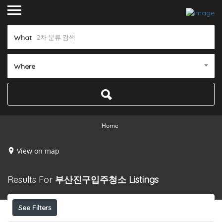
What
Where
Home
View on map
Results For
부산진구입주청소
Listings
See Filters