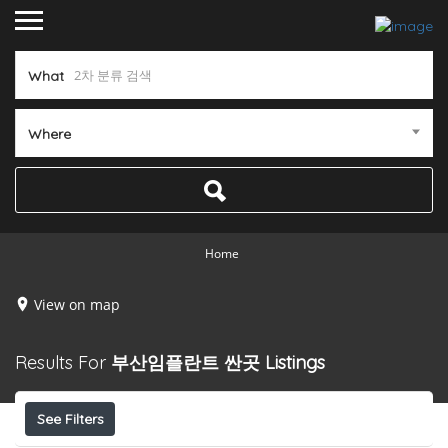
What
Where
Home
View on map
Results For
부산임플란트 싼곳
Listings
See Filters