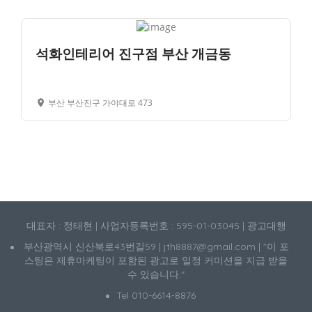
석화인테리어 진구점 부산 개금동
부산 부산진구 가야대로 473
대표자 : 정태현 | 사업자등록번호 : 595-01-03045 | 광고대행
부산광역시 신산북로43번길59 | jth8887@gmail.com | "이 포
스팅은 제휴마케팅이 포함된 광고로 일정 커미션을 지급 받을
수 있습니다."
Tel 010-6614-8876